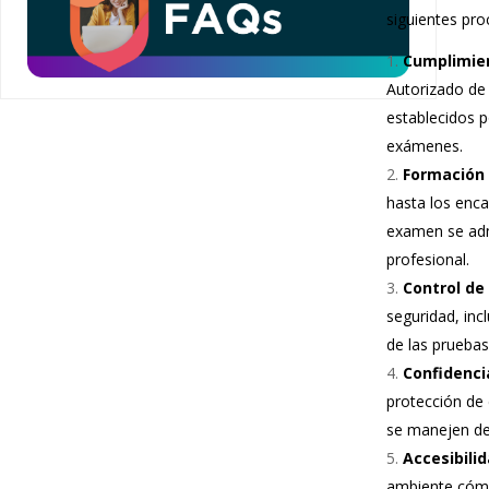
siguientes pro
Cumplimien
Autorizado de
establecidos p
exámenes.
Formación 
hasta los enc
examen se adm
profesional.
Control de
seguridad, inc
de las pruebas
Confidenci
protección de
se manejen de
Accesibili
ambiente cómo