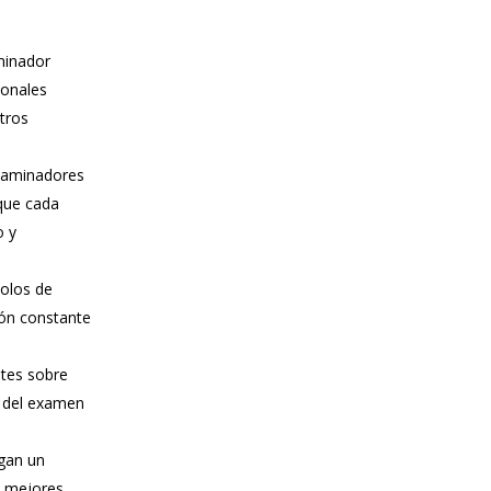
minador
ionales
stros
xaminadores
 que cada
o y
olos de
sión constante
tes sobre
s del examen
gan un
s mejores