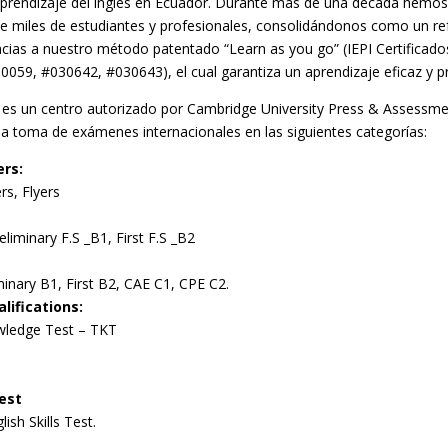
prendizaje del inglés en Ecuador. Durante más de una década hem
de miles de estudiantes y profesionales, consolidándonos como un re
cias a nuestro método patentado “Learn as you go” (IEPI Certificad
059, #030642, #030643), el cual garantiza un aprendizaje eficaz y p
 un centro autorizado por Cambridge University Press & Assessme
a toma de exámenes internacionales en las siguientes categorías:
ers:
rs, Flyers
eliminary F.S _B1, First F.S _B2
minary B1, First B2, CAE C1, CPE C2.
lifications:
wledge Test – TKT
est
ish Skills Test.