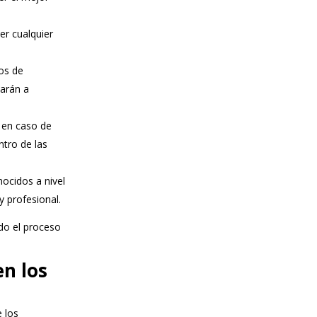
er cualquier
os de
darán a
 en caso de
tro de las
ocidos a nivel
y profesional.
do el proceso
en los
e los