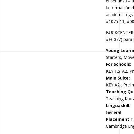
enseñanza – a
la formación 
académico gra
#1075-11, #000
BUCKCENTER es
#EC077) para l
Young Learn
Starters, Move
For Schools:
KEY F.S_A2, Pr
Main Suite:
KEY A2 , Preli
Teaching Qua
Teaching Kno
Linguaskill:
General
Placement T
Cambridge Engl