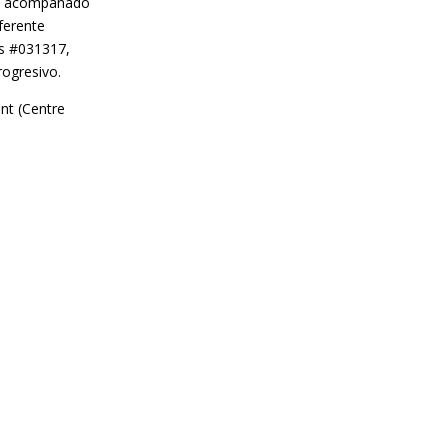
os acompañado
ferente
os #031317,
rogresivo.
nt (Centre