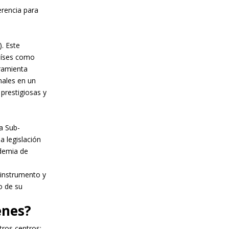
erencia para
. Este
aíses como
rramienta
nales en un
prestigiosas y
a Sub-
a legislación
demia de
instrumento y
o de su
enes?
tros centros: