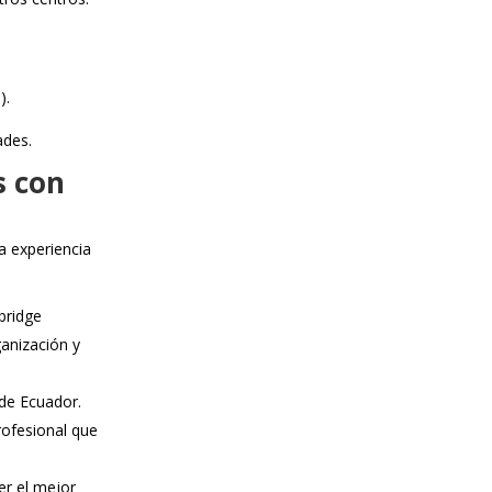
).
ades.
s con
a experiencia
bridge
ganización y
de Ecuador.
ofesional que
er el mejor