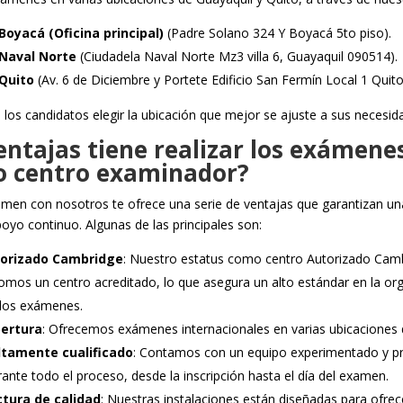
oyacá (Oficina principal)
(Padre Solano 324 Y Boyacá 5to piso).
Naval Norte
(
Ciudadela Naval Norte Mz3 villa 6, Guayaquil 090514
).
Quito
(Av. 6 de Diciembre y Portete Edificio San Fermín Local 1 Quito
 los candidatos elegir la ubicación que mejor se ajuste a sus necesid
ntajas tiene realizar los exámene
o centro examinador?
amen con nosotros te ofrece una serie de ventajas que garantizan un
poyo continuo. Algunas de las principales son:
torizado Cambridge
: Nuestro estatus como centro Autorizado Cam
somos un centro acreditado, lo que asegura un alto estándar en la or
 los exámenes.
bertura
: Ofrecemos exámenes internacionales en varias ubicaciones 
ltamente cualificado
: Contamos con un equipo experimentado y pr
rante todo el proceso, desde la inscripción hasta el día del examen.
ctura de calidad
: Nuestras instalaciones están diseñadas para ofrec