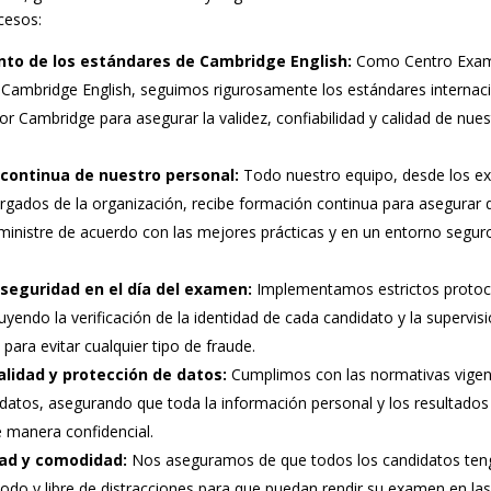
cesos:
to de los estándares de Cambridge English:
Como Centro Exa
 Cambridge English, seguimos rigurosamente los estándares internac
or Cambridge para asegurar la validez, confiabilidad y calidad de nue
continua de nuestro personal:
Todo nuestro equipo, desde los e
argados de la organización, recibe formación continua para asegurar
inistre de acuerdo con las mejores prácticas y en un entorno segur
 seguridad en el día del examen:
Implementamos estrictos protoc
luyendo la verificación de la identidad de cada candidato y la supervi
 para evitar cualquier tipo de fraude.
alidad y protección de datos:
Cumplimos con las normativas vigen
 datos, asegurando que toda la información personal y los resultado
 manera confidencial.
dad y comodidad:
Nos aseguramos de que todos los candidatos ten
do y libre de distracciones para que puedan rendir su examen en la