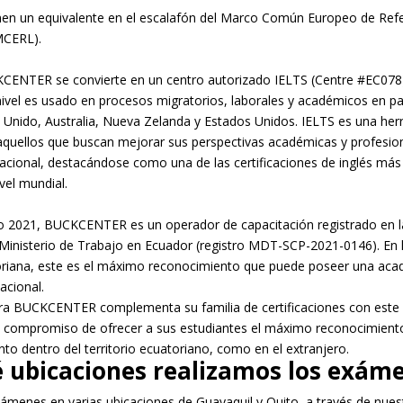
enen un equivalente en el escalafón del Marco Común Europeo de Ref
MCERL).
CENTER se convierte en un centro autorizado IELTS (Centre #EC078)
ivel es usado en procesos migratorios, laborales y académicos en p
 Unido, Australia, Nueva Zelanda y Estados Unidos. IELTS es una he
 aquellos que buscan mejorar sus perspectivas académicas y profesio
acional, destacándose como una de las certificaciones de inglés más 
ivel mundial.
año 2021, BUCKCENTER es un operador de capacitación registrado en l
 Ministerio de Trabajo en Ecuador (registro MDT-SCP-2021-0146). En l
oriana, este es el máximo reconocimiento que puede poseer una aca
nacional.
a BUCKCENTER complementa su familia de certificaciones con este 
 compromiso de ofrecer a sus estudiantes el máximo reconocimient
nto dentro del territorio ecuatoriano, como en el extranjero.
é ubicaciones realizamos los exám
ámenes en varias ubicaciones de Guayaquil y Quito, a través de nues