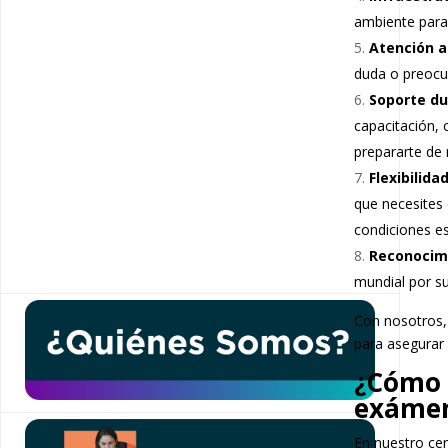
ambiente para
Atención a
duda o preocu
Soporte du
capacitación,
prepararte de 
Flexibilid
que necesites
condiciones es
Reconocimi
mundial por su
Con nosotros,
para asegurar 
¿Cómo g
exáme
En nuestro cen