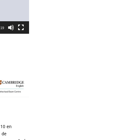
:19
010 en
o de