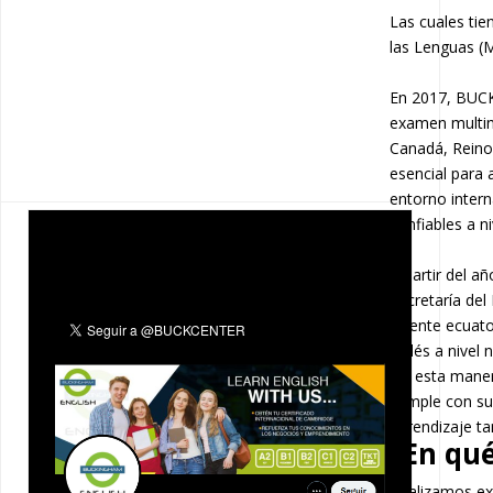
Las cuales ti
las Lenguas (
En 2017, BUCK
examen multin
Canadá, Reino
esencial para
entorno intern
confiables a n
A partir del 
Secretaría del
vigente ecuat
inglés a nivel 
De esta maner
cumple con su
aprendizaje ta
¿En qu
Realizamos ex