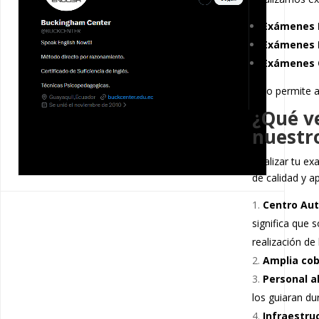
Exámenes B
Exámenes 
Exámenes 
Esto permite a
¿Qué ve
nuestr
Realizar tu ex
de calidad y a
Centro Au
significa que 
realización de
Amplia co
Personal a
los guiaran du
Infraestru