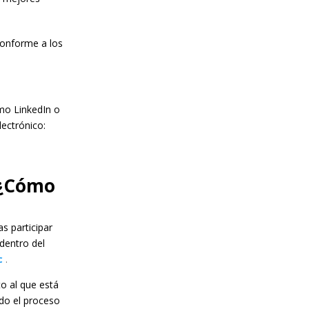
conforme a los
mo LinkedIn o
lectrónico:
 ¿Cómo
s participar
dentro del
c
.
o al que está
ado el proceso