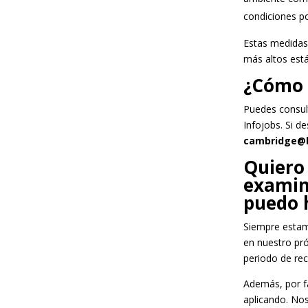
condiciones po
Estas medidas
más altos está
¿Cómo 
Puedes consul
Infojobs. Si de
cambridge@b
Quiero 
examin
puedo 
Siempre estam
en nuestro pró
periodo de rec
Además, por fa
aplicando. No