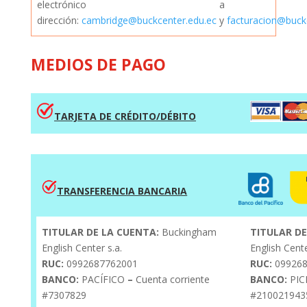
electrónico a
dirección:
cambridge@buckcenter.edu.ec
y
facturacion@buck
MEDIOS DE PAGO
T
A
RJETA DE CRÉDITO/DÉBIT
O
TRANSFERENCIA BANCARIA
TITULAR DE LA CUENTA:
Buckingham
TITULAR DE
English Center s.a.
English Cente
RUC:
0992687762001
RUC:
099268
BANCO:
PACÍFICO
–
Cuenta corriente
BANCO:
PIC
#7307829
#210021943