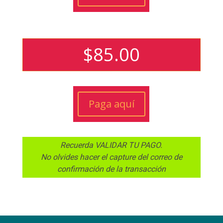
$
85.00
Paga aquí
Recuerda VALIDAR TU PAGO.
No olvides hacer el capture del correo de
confirmación de la transacción