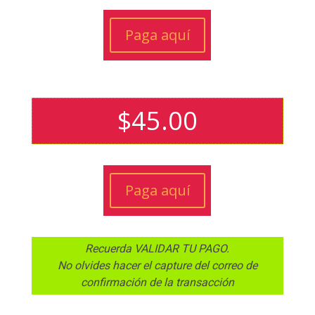
Paga aquí
$
45.00
Paga aquí
Recuerda VALIDAR TU PAGO.
No olvides hacer el capture del correo de
confirmación de la transacción