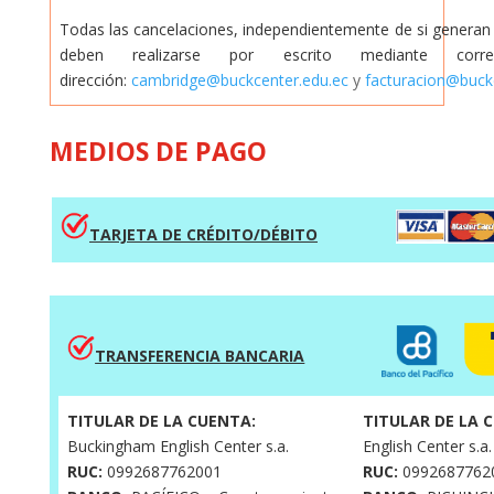
Todas las cancelaciones, independientemente de si generan
deben realizarse por escrito mediante cor
dirección:
cambridge@buckcenter.edu.ec
y
facturacion@buck
MEDIOS DE PAGO
T
A
RJETA DE CRÉDITO/DÉBIT
O
TRANSFERENCIA BANCARIA
TITULAR DE LA CUENTA:
TITULAR DE LA 
Buckingham English Center s.a.
English Center s.a.
RUC:
0992687762001
RUC:
0992687762