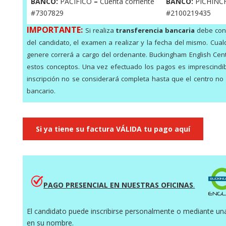
BANCO:
PACÍFICO
–
Cuenta corriente
BANCO:
PICHINCH
#7307829
#2100219435
IMPORTANTE:
Si realiza
transferencia bancaria
debe con
del candidato, el examen a realizar y la fecha del mismo. Cua
genere correrá a cargo del ordenante. Buckingham English Cent
estos conceptos. Una vez efectuado los pagos es imprescindi
inscripción no se considerará completa hasta que el centro no
bancario.
Si ya tiene su factura VÁLIDA tu pago aquí
PAGO PRESENCIAL EN NUESTRAS OFICINAS
.
El candidato puede inscribirse personalmente o mediante un
en su nombre.