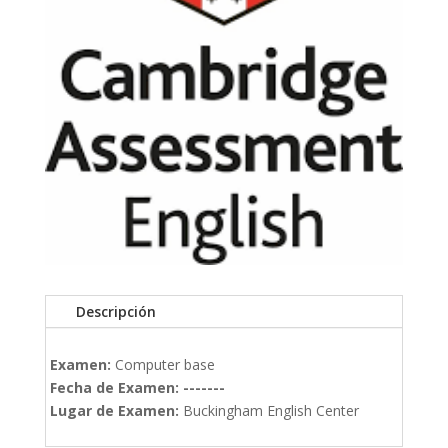
Descripción
Examen:
Computer base
Fecha de Examen: -------
Lugar de Examen:
Buckingham English Center