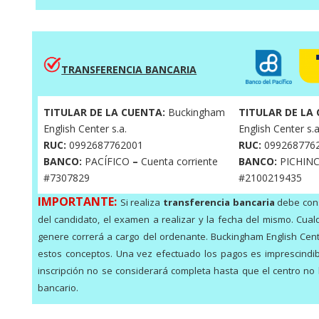
TRANSFERENCIA BANCARIA
TITULAR DE LA CUENTA:
Buckingham
TITULAR DE LA
English Center s.a.
English Center s.a
RUC:
0992687762001
RUC:
099268776
BANCO:
PACÍFICO
–
Cuenta corriente
BANCO:
PICHINCH
#7307829
#2100219435
IMPORTANTE:
Si realiza
transferencia bancaria
debe cons
del candidato, el examen a realizar y la fecha del mismo. Cual
genere correrá a cargo del ordenante. Buckingham English Cent
estos conceptos. Una vez efectuado los pagos es imprescindi
inscripción no se considerará completa hasta que el centro no
bancario.